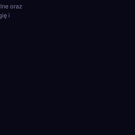
lne oraz
ię i